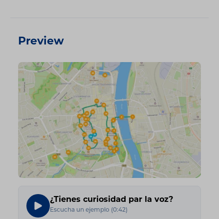
Preview
¿Tienes curiosidad par la voz?
Escucha un ejemplo
(
0:42
)