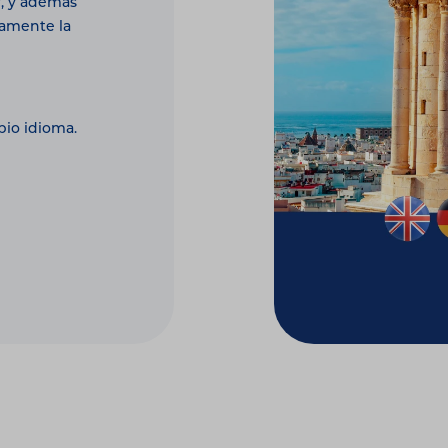
r, y además
ramente la
pio idioma.