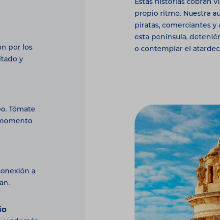
Estas historias cobran v
propio ritmo. Nuestra a
piratas, comerciantes y 
esta península, detenié
n por los
o contemplar el atardec
sitado y
upo. Tómate
n momento
 conexión a
an.
io