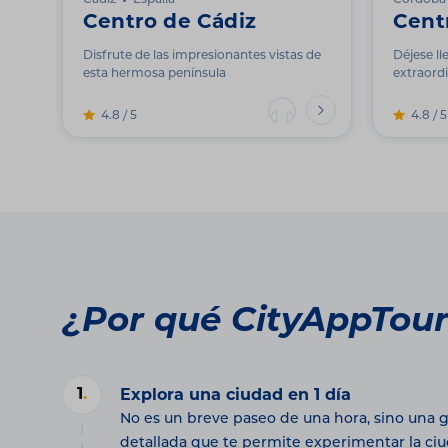
Cádiz
España
Córdoba
Centro de Cádiz
Cent
Disfrute de las impresionantes vistas de
Déjese ll
esta hermosa península
extraord
4.8 / 5
4.8 / 5
¿Por qué CityAppTou
1
.
Explora una ciudad en 1 día
No es un breve paseo de una hora, sino una g
detallada que te permite experimentar la ci