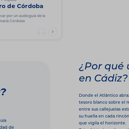
España
ro de Córdoba
evar por un audioguía de la
inaria Córdoba
¿Por qué 
en Cádiz?
r?
Donde el Atlántico abraz
tesoro blanco sobre el 
entre sus callejuelas es
su huella en cada rincó
uía
que vigila el horizonte.
udad de