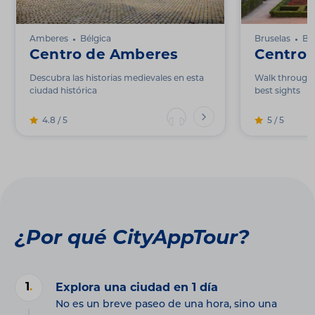
Amberes
Bélgica
Bruselas
Bé
Centro de Amberes
Centro 
Descubra las historias medievales en esta
Walk through t
ciudad histórica
best sights
4.8 / 5
5 / 5
¿Por qué CityAppTour?
1
.
Explora una ciudad en 1 día
No es un breve paseo de una hora, sino una