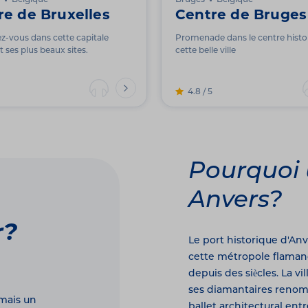
Belgique
Bruges
Belgique
re de Bruxelles
Centre de Bruges
-vous dans cette capitale
Promenade dans le centre histo
 ses plus beaux sites.
cette belle ville
4.8 / 5
Pourquoi 
Anvers?
r?
Le port historique d'Anv
cette métropole flamand
depuis des siècles. La vi
ses diamantaires renom
 mais un
ballet architectural en