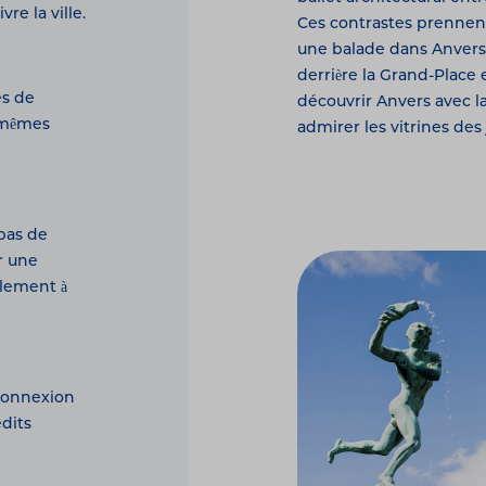
re la ville.
Ces contrastes prennent
une balade dans Anvers 
derrière la Grand-Place
és de
découvrir Anvers avec l
x-mêmes
admirer les vitrines des
 pas de
r une
lement à
 connexion
édits