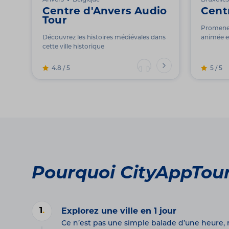
Anvers
Belgique
Bruxelles
Centre d'Anvers Audio
Cent
Tour
Promenez
Découvrez les histoires médiévales dans
animée et
cette ville historique
4.8 / 5
5 / 5
Pourquoi CityAppTou
1
.
Explorez une ville en 1 jour
Ce n’est pas une simple balade d’une heure,