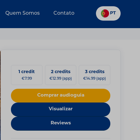
Quem Somos
Contato
PT
1 credit
2 credits
3 credits
€7.99
€12.99 (app)
€14.99 (app)
Comprar audioguia
Visualizar
Reviews