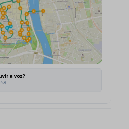
uvir a voz?
:43
)