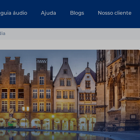
 guia áudio
Ajuda
Blogs
Nosso cliente
dia