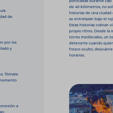
porticadas durante casi
de 40 kilómetros, no sol
uía
historias de una ciudad
udad de
se entrelazan bajo el roj
Estas historias cobran v
propio ritmo. Desde la 
torres medievales, un t
n por los
detenerte cuando quiera
sitado y
fresco oculto, descubri
horarios.
upo. Tómate
n momento
 conexión a
an.