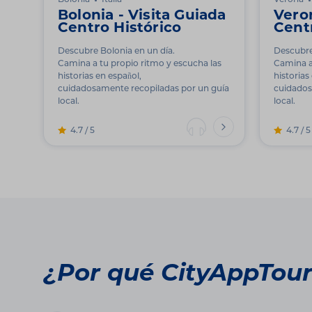
Bolonia
Italia
Verona
Bolonia - Visita Guiada
Veron
Centro Histórico
Cent
Descubre Bolonia en un día.
Descubre
Camina a tu propio ritmo y escucha las
Camina a
historias en español,
historias
cuidadosamente recopiladas por un guía
cuidados
local.
local.
4.7 / 5
4.7 / 5
¿Por qué CityAppTou