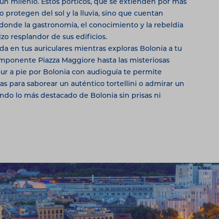
 un milenio. Estos pórticos, que se extienden por más
o protegen del sol y la lluvia, sino que cuentan
 donde la gastronomía, el conocimiento y la rebeldía
izo resplandor de sus edificios.
ida en tus auriculares mientras exploras Bolonia a tu
imponente Piazza Maggiore hasta las misteriosas
our a pie por Bolonia con audioguía te permite
s para saborear un auténtico tortellini o admirar un
endo lo más destacado de Bolonia sin prisas ni