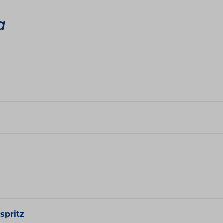
a
 spritz