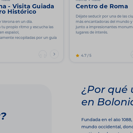
Italia
Roma
Italia
a - Visita Guiada
Centro de Roma
ro Histórico
Déjate seducir por una de las c
 Verona en un día.
más encantadoras del mundo y
 tu propio ritmo y escucha las
junto a impresionantes monum
 en español,
lugares de interés.
amente recopiladas por un guía
4.7 / 5
¿Por qué 
en Boloni
r?
Fundada en el año 1088,
mundo occidental, dond