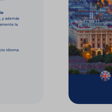
io
r, y además
ramente la
pio idioma.