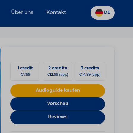
Über uns
Kontakt
DE
1 credit
2 credits
3 credits
€7.99
€12.99 (app)
€14.99 (app)
Audioguide kaufen
Vorschau
Reviews