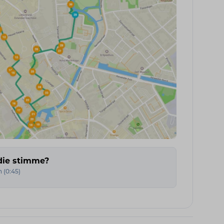
die stimme?
n
(
0:45
)