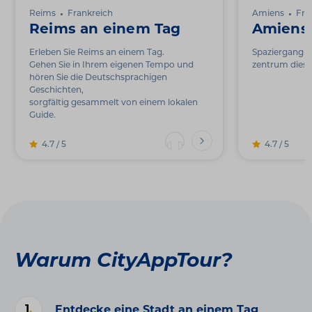
Reims
Frankreich
Amiens
Fra
Reims an einem Tag
Amiens
Erleben Sie Reims an einem Tag.
Spaziergang d
Gehen Sie in Ihrem eigenen Tempo und
zentrum diese
hören Sie die Deutschsprachigen
Geschichten,
sorgfältig gesammelt von einem lokalen
Guide.
4.7 / 5
4.7 / 5
Warum CityAppTour?
1
.
Entdecke eine Stadt an einem Tag