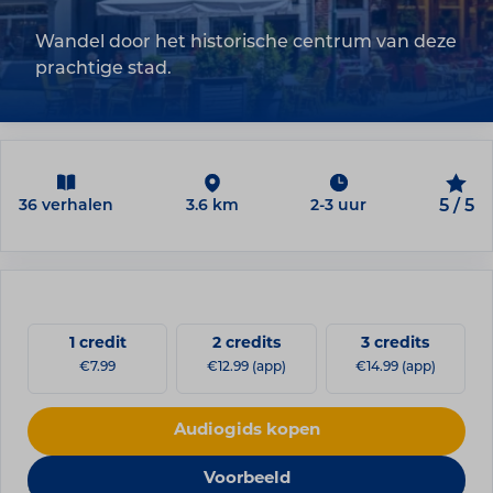
Wandel door het historische centrum van deze
prachtige stad.
36 verhalen
3.6 km
2-3 uur
5 / 5
1 credit
2 credits
3 credits
€7.99
€12.99 (app)
€14.99 (app)
Audiogids kopen
Voorbeeld