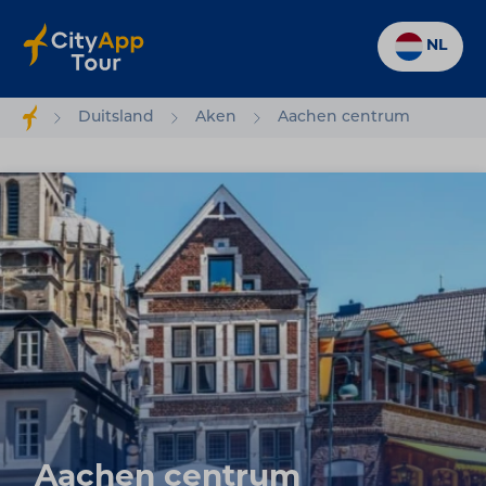
NL
Duitsland
Aken
Aachen centrum
Aachen centrum