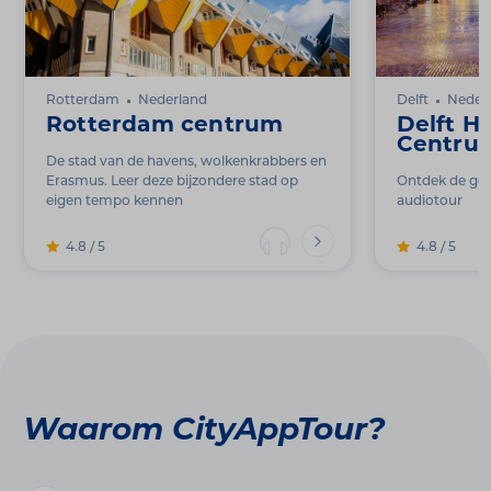
Rotterdam
Nederland
Delft
Neder
Rotterdam centrum
Delft Hi
Centru
De stad van de havens, wolkenkrabbers en
Erasmus. Leer deze bijzondere stad op
Ontdek de geh
eigen tempo kennen
audiotour
4.8 / 5
4.8 / 5
Waarom CityAppTour?