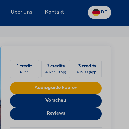
Über uns
Kontakt
DE
1 credit
2 credits
3 credits
€7.99
€12.99 (app)
€14.99 (app)
Audioguide kaufen
Vorschau
Reviews