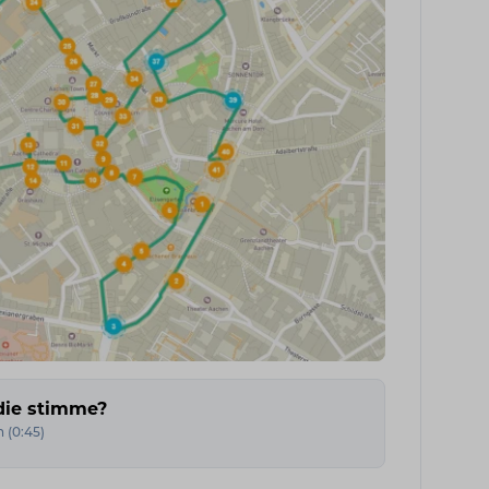
die stimme?
n
(
0:45
)