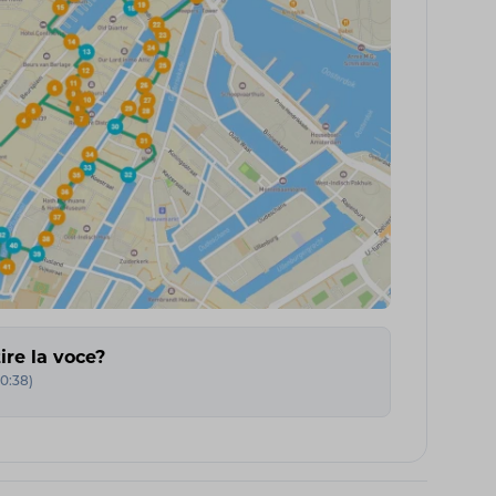
ire la voce?
0:38
)