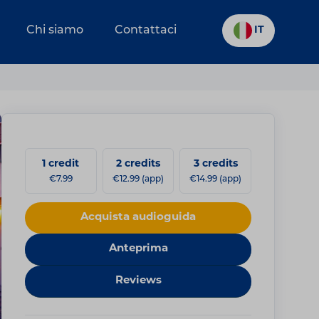
Chi siamo
Contattaci
IT
1 credit
2 credits
3 credits
€7.99
€12.99 (app)
€14.99 (app)
Acquista audioguida
Anteprima
Reviews