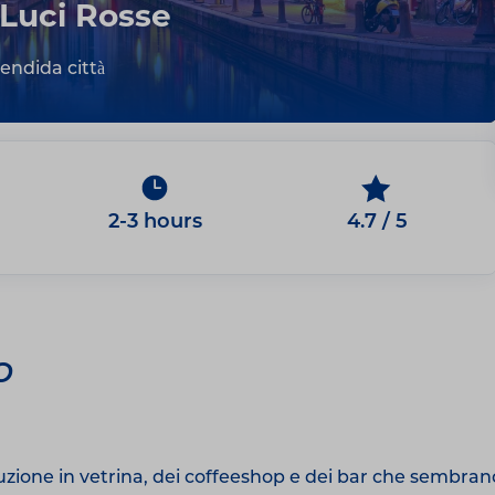
Luci Rosse
endida città
2-3 hours
4.7 / 5
o
stituzione in vetrina, dei coffeeshop e dei bar che sem