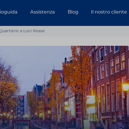
dioguida
Assistenza
Blog
Il nostro cliente
artiere a Luci Rosse