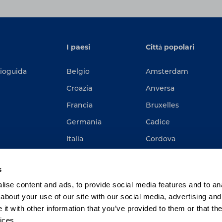
I paesi
Città popolari
dioguida
Belgio
Amsterdam
Croazia
Anversa
Francia
Bruxelles
Germania
Cadice
Italia
Cordova
Paesi Bassi
Gand
s
Spagna
Roma
ise content and ads, to provide social media features and to anal
Rotterdam
about your use of our site with our social media, advertising and
t with other information that you’ve provided to them or that the
ices.