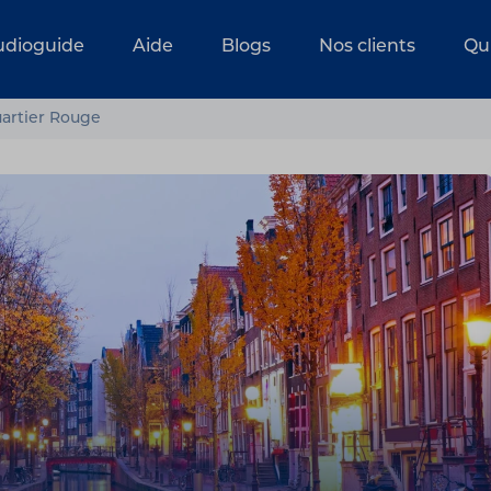
udioguide
Aide
Blogs
Nos clients
Qu
rtier Rouge