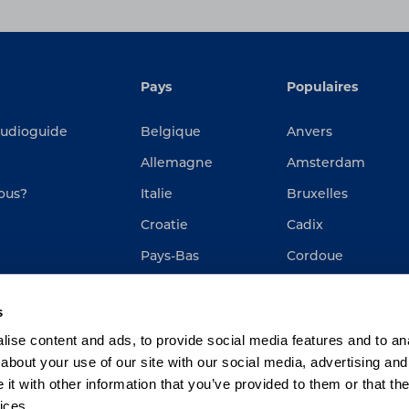
Pays
Populaires
audioguide
Belgique
Anvers
Allemagne
Amsterdam
ous?
Italie
Bruxelles
Croatie
Cadix
Pays-Bas
Cordoue
Espagne
Gand
s
Rome
ise content and ads, to provide social media features and to anal
Rotterdam
about your use of our site with our social media, advertising and
t with other information that you’ve provided to them or that the
ices.