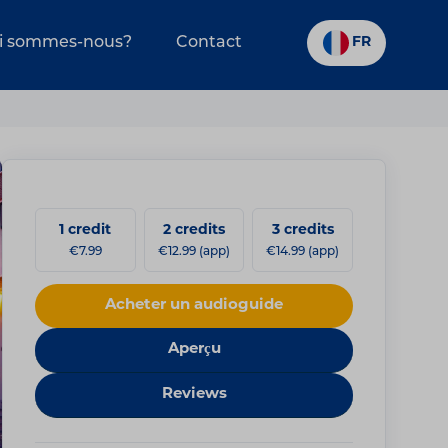
i sommes-nous?
Contact
FR
1 credit
2 credits
3 credits
€7.99
€12.99 (app)
€14.99 (app)
Acheter un audioguide
Aperçu
Reviews