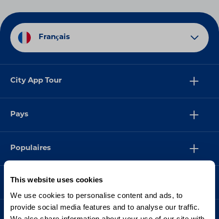
Français
City App Tour
Pays
Populaires
This website uses cookies
Assistance
We use cookies to personalise content and ads, to
provide social media features and to analyse our traffic.
We also share information about your use of our site with