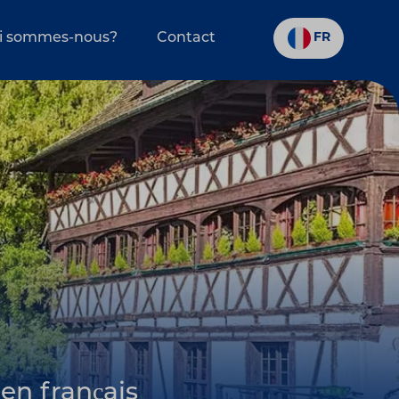
i sommes-nous?
Contact
FR
en français