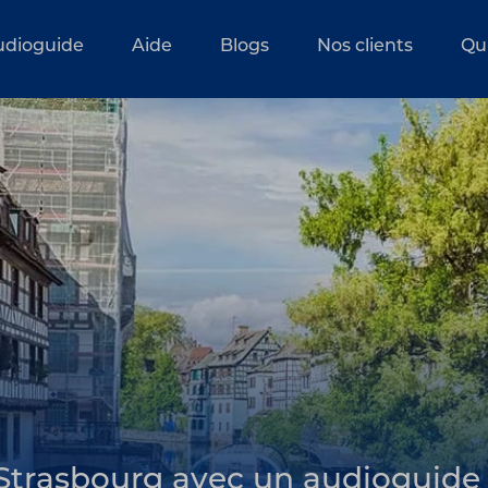
udioguide
Aide
Blogs
Nos clients
Qu
e Strasbourg avec un audioguide 