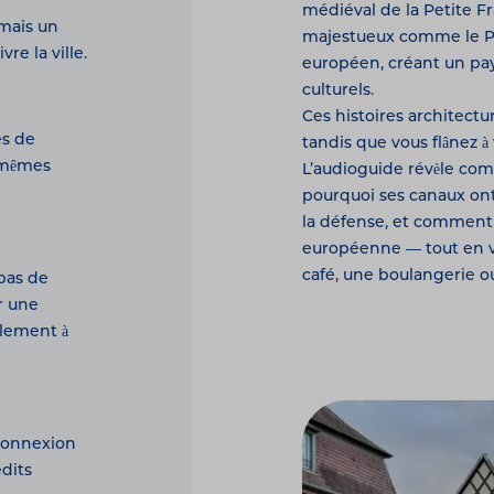
médiéval de la Petite 
 mais un
majestueux comme le Pa
re la ville.
européen, créant un pay
culturels.
Ces histoires architectu
és de
tandis que vous flânez 
x-mêmes
L’audioguide révèle com
pourquoi ses canaux ont
la défense, et comment
européenne — tout en vo
café, une boulangerie 
 pas de
r une
lement à
 connexion
édits