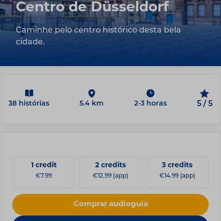
Centro de Düsseldorf
Caminhe pelo centro histórico desta bela
cidade.
38 histórias
5.4 km
2-3 horas
5 / 5
1 credit
2 credits
3 credits
€7.99
€12.99 (app)
€14.99 (app)
Comprar audioguia