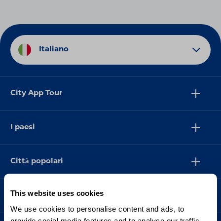
Italiano
City App Tour
I paesi
Città popolari
This website uses cookies
Supporto
We use cookies to personalise content and ads, to
provide social media features and to analyse our traffic.