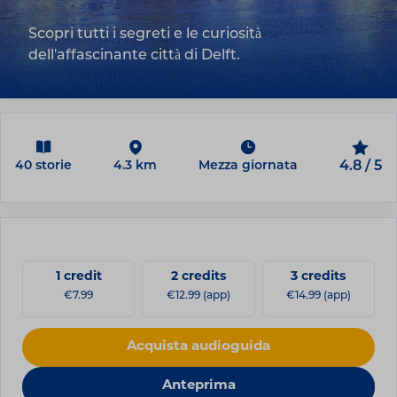
Scopri tutti i segreti e le curiosità
dell'affascinante città di Delft.
40 storie
4.3 km
Mezza giornata
4.8 / 5
1 credit
2 credits
3 credits
€7.99
€12.99 (app)
€14.99 (app)
Acquista audioguida
Anteprima