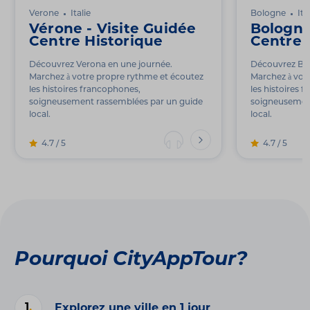
Verone
Italie
Bologne
Ita
Vérone - Visite Guidée
Bologne
Centre Historique
Centre 
Découvrez Verona en une journée.
Découvrez Bol
Marchez à votre propre rythme et écoutez
Marchez à vot
les histoires francophones,
les histoires 
soigneusement rassemblées par un guide
soigneusement
local.
local.
4.7 / 5
4.7 / 5
Pourquoi CityAppTour?
1
.
Explorez une ville en 1 jour