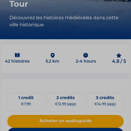
Tour
Découvrez les histoires médiévales dans cette
ville historique
42 histoires
5.2 km
2-4 hours
4.8 / 5
1 credit
2 credits
3 credits
€7.99
€12.99 (app)
€14.99 (app)
Acheter un audioguide