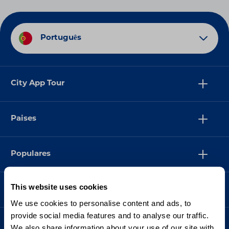
Português
City App Tour
Paises
Populares
This website uses cookies
Suporte
We use cookies to personalise content and ads, to
provide social media features and to analyse our traffic.
We also share information about your use of our site with