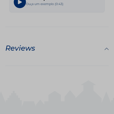
Ouça um exemplo
(
0:43
)
Reviews