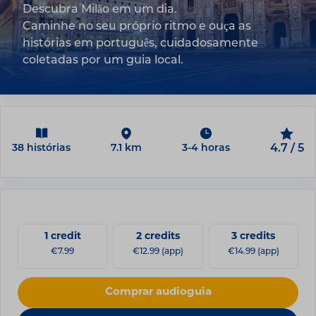
Descubra Milão em um dia.
Caminhe no seu próprio ritmo e ouça as
histórias em português, cuidadosamente
coletadas por um guia local.
38 histórias
7.1 km
3-4 horas
4.7 / 5
1 credit
2 credits
3 credits
€7.99
€12.99 (app)
€14.99 (app)
Comprar audioguia