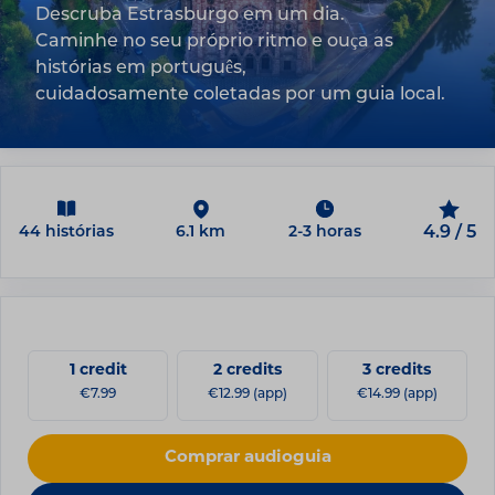
Descruba Estrasburgo em um dia.
Caminhe no seu próprio ritmo e ouça as
histórias em português,
cuidadosamente coletadas por um guia local.
44 histórias
6.1 km
2-3 horas
4.9 / 5
1 credit
2 credits
3 credits
€7.99
€12.99 (app)
€14.99 (app)
Comprar audioguia