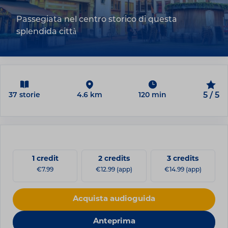
Passegiata nel centro storico di questa
splendida città
37 storie
4.6 km
120 min
5 / 5
1 credit
2 credits
3 credits
€7.99
€12.99 (app)
€14.99 (app)
Acquista audioguida
Anteprima