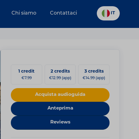
Chi siamo
Contattaci
IT
1 credit
2 credits
3 credits
€7.99
€12.99 (app)
€14.99 (app)
Acquista audioguida
Anteprima
Reviews