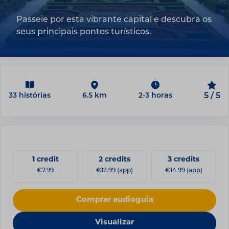
Passeie por esta vibrante capital e descubra os
seus principais pontos turísticos.
33 histórias
6.5 km
2-3 horas
5 / 5
1 credit
2 credits
3 credits
€7.99
€12.99 (app)
€14.99 (app)
Comprar audioguia
Visualizar